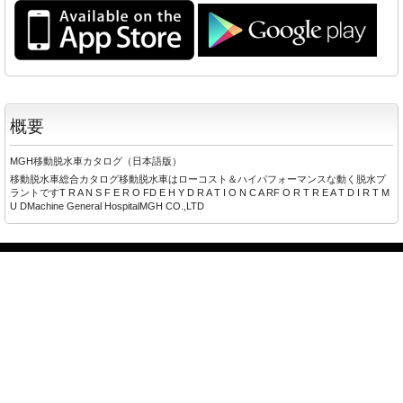
概要
MGH移動脱水車カタログ（日本語版）
移動脱水車総合カタログ移動脱水車はローコスト＆ハイパフォーマンスな動く脱水プ
ラントですT R A N S F E R O FD E H Y D R A T I O N C A RF O R T R E A T D I R T M
U DMachine General HospitalMGH CO.,LTD