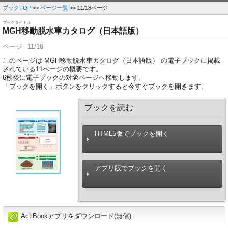
ブックTOP
>>
ページ一覧
>> 11/18ページ
ブックタイトル
MGH移動脱水車カタログ（日本語版）
ページ
11/18
このページは MGH移動脱水車カタログ（日本語版） の電子ブックに掲載
されている11ページの概要です。
6
秒後に電子ブックの対象ページへ移動します。
「ブックを開く」ボタンをクリックすると今すぐブックを開きます。
ブックを読む
HTML5版でブックを開く
アプリ版でブックを開く
ActiBookアプリをダウンロード(無償)