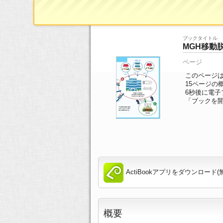
ブックTOP
>>
ページ一覧
>> 15/18ページ
ブックタイトル
MGH移動
ページ
このページは
15ページの
6
秒後に電子
「ブックを
ActiBookアプリをダウンロード(
概要