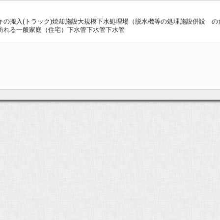
キの搬入(トラック)焼却施設大規模下水処理場（脱水機等の処理施設併設 
訪れる一般家庭（住宅）下水管下水管下水管