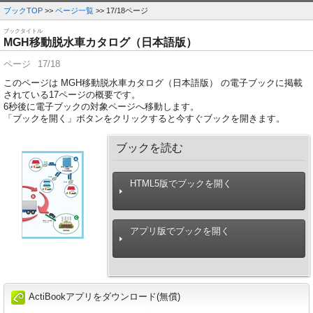
ブックTOP
>>
ページ一覧
>> 17/18ページ
ブックタイトル
MGH移動脱水車カタログ（日本語版）
ページ
17/18
このページは MGH移動脱水車カタログ（日本語版） の電子ブックに掲載
されている17ページの概要です。
6
秒後に電子ブックの対象ページへ移動します。
「ブックを開く」ボタンをクリックすると今すぐブックを開きます。
ブックを読む
HTML5版でブックを開く
アプリ版でブックを開く
ActiBookアプリをダウンロード(無償)