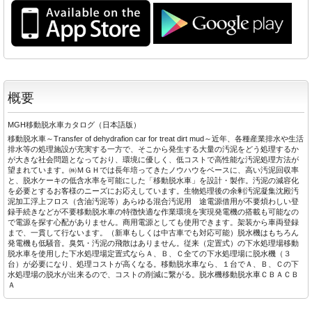
概要
MGH移動脱水車カタログ（日本語版）
移動脱水車～Transfer of dehydrafion car for treat dirt mud～近年、各種産業排水や生活
排水等の処理施設が充実する一方で、そこから発生する大量の汚泥をどう処理するか
が大きな社会問題となっており、環境に優しく、低コストで高性能な汚泥処理方法が
望まれています。㈱ＭＧＨでは長年培ってきたノウハウをベースに、高い汚泥回収率
と、脱水ケーキの低含水率を可能にした「移動脱水車」を設計・製作。汚泥の減容化
を必要とするお客様のニーズにお応えしています。生物処理後の余剰汚泥凝集沈殿汚
泥加工浮上フロス（含油汚泥等）あらゆる混合汚泥用 途電源借用が不要煩わしい登
録手続きなどが不要移動脱水車の特徴快適な作業環境を実現発電機の搭載も可能なの
で電源を探す心配がありません。商用電源としても使用できます。架装から車両登録
まで、一貫して行ないます。（新車もしくは中古車でも対応可能）脱水機はもちろん
発電機も低騒音。臭気・汚泥の飛散はありません。従来（定置式）の下水処理場移動
脱水車を使用した下水処理場定置式ならＡ、Ｂ、Ｃ全ての下水処理場に脱水機（３
台）が必要になり、処理コストが高くなる。移動脱水車なら、１台でＡ、Ｂ、Ｃの下
水処理場の脱水が出来るので、コストの削減に繋がる。脱水機移動脱水車ＣＢＡＣＢ
Ａ