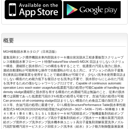
概要
MGH移動脱水車カタログ（日本語版）
凝集混和タンク攪拌機脱水車内部脱水ケーキ搬出状況脱水工程多重板型スクリュープ
レス移動脱水車フローシート特徴FeatureFlow sheetS-MDJK 目詰まりしないスクリュ
ー構造、濃縮部と脱水部の二つの構造を有することで、低濃度の汚泥も強力に脱水。
連続自動運転が可能簡単な操作で自動運転が行えると共に、オプションの高分子凝集
剤(液状品)溶解装置を使用することで連続運転が可能です。少ない洗浄水使用量目詰ま
りしない構造のため能力低下を復旧させる洗浄は不要で、脱水部からにじみ出た汚泥
を洗浄するための僅かなシャワーリングだけです。Capable of continuous automatic
operation Less wash water usageAuto低濃度汚泥の処理が可能Capable of handling low
density sludge濃縮部と脱水部を有する構造のため濃縮汚泥は無論のこと、従来の脱水
機では困難であった低濃度汚泥(0.3％程度)の処理も可能です。含油汚泥の処理が可能
Can process of oil-containing sludge目詰まりしない構造のため食品工場の加圧浮上フ
ロス等、含油汚泥の処理に最適です。O I L構造StructurePerformance Table脱水車性能
表型式S-MDJK202203204205処理能力kgDS/h18～3627～5436～7245～90車種３ｔ車
４ｔ車４ｔ車６ｔ車ＬＳＬＳＬＳ脱水ケーキＭ汚泥移送ポンプ無機凝集剤供給ポンプ
給水ポンプ回収タンク圧送ポンプ高分子凝集剤供給ポンプ脱水ケーキ搬出装置汚泥供
給ポンプ撹伴ポンプ洗浄ポンプ脱水機本体ユニット高分子凝集剤溶解装置洗浄ノズル
汚泥貯留槽汚泥サービスタンク回収タンク洗浄水（給水）タンク動力制御盤薬液薬液