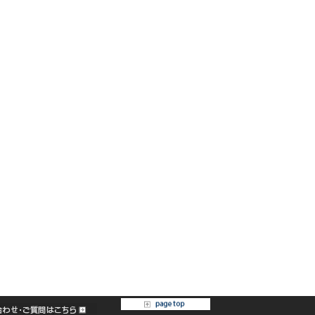
[%category%]
[%tags%]
ページトップへ