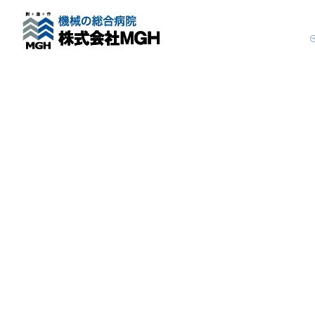
[%title%]
[%list_start%]