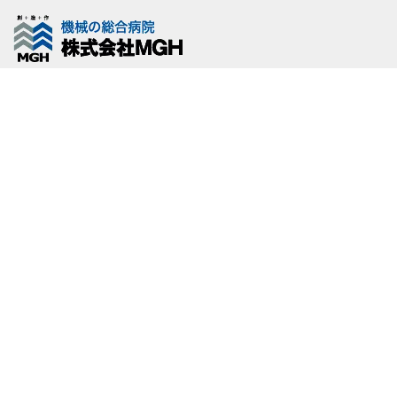
[%title%]
[%article_date_notime_wa%]
[%list_start%]
[%list_end%]