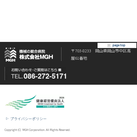
[%article%]
[%category%]
[%tags%]
ページトップへ
〒703-8233 岡山県岡山市中区高
屋61番地
プライバシーポリシー
Copyright (C) MGH Corporation. All Rights Reserved.