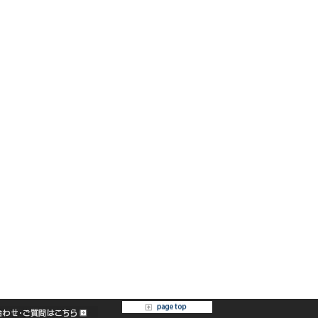
[%category%]
[%tags%]
ページトップへ