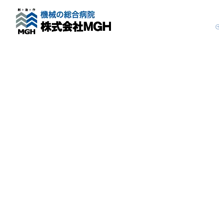
[%title%]
[%list_start%]