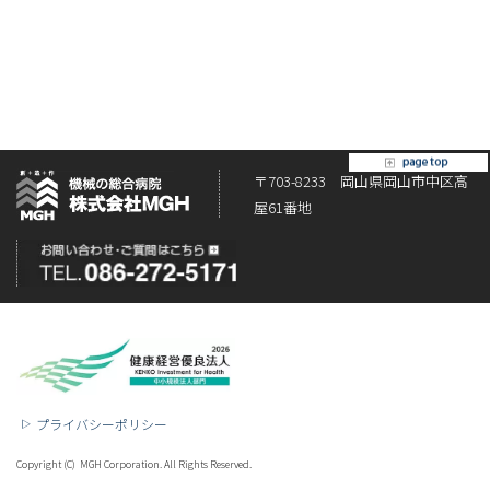
[%article%]
[%category%]
[%tags%]
ページトップへ
〒703-8233 岡山県岡山市中区高
屋61番地
プライバシーポリシー
Copyright (C) MGH Corporation. All Rights Reserved.