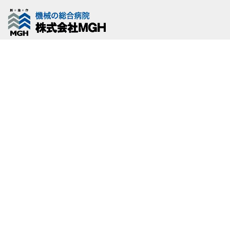
[%title%]
[%article_date_notime_wa%]
[%list_start%]
[%list_end%]