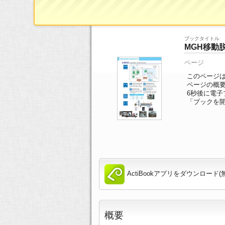
ブックTOP
>>
ページ一覧
>> 5/18ページ
ブックタイトル
MGH移動
ページ
このページは
ページの概
6
秒後に電子
「ブックを
ActiBookアプリをダウンロード(
概要