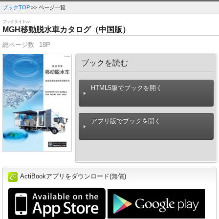
ブックTOP
>> ページ一覧
ブックタイトル
MGH移動脱水車カタログ（中国版）
総ページ数
18P
ブックを読む
HTML5版でブックを開く
アプリ版でブックを開く
ActiBookアプリをダウンロード(無償)