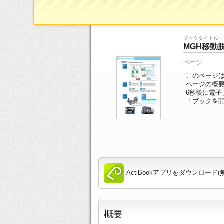
ブックTOP
>>
ページ一覧
>> 6/18ページ
ブックタイトル
MGH移動
ページ
このページは
ページの概
6
秒後に電子
「ブックを
ActiBookアプリをダウンロード(
概要