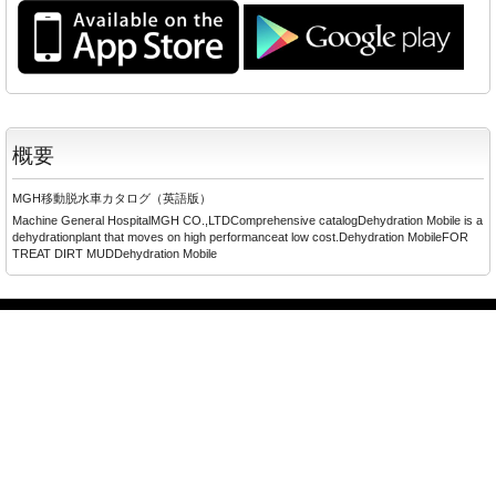
概要
MGH移動脱水車カタログ（英語版）
Machine General HospitalMGH CO.,LTDComprehensive catalogDehydration Mobile is a
dehydrationplant that moves on high performanceat low cost.Dehydration MobileFOR
TREAT DIRT MUDDehydration Mobile