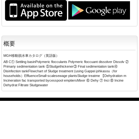
概要
MGH移動脱水車カタログ（英語版）
AB C① Settling basinPolymeric flocculants Polymeric floccuant dissolver Dissolv ②
Primariy sedimentation tank ⑤Sludgethickener③ Final sedimentation tank④
Disinfection tankFlowchart of Sludge treatment (using Gappei johkasou（for
households）EffluenceSmall-scalesewage plantsSludge treatme 【Dehydration m
Incineration fac transported bycesspool emptiersMixer ⑥ Dehy ⑦ Inci ⑧ Incine
Dehydrat Filtrate Sludgewater