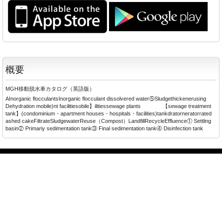
概要
MGH移動脱水車カタログ（英語版）
AInorganic flocculantsInorganic flocculant dissolvered water⑤Sludgethickenerusing
Dehydration mobile)nt facilitiesobile】ilitiessewage plants 【sewage treatment
tank】(condominium・apartment houses・hospitals・facilities)tankdratorneratorrated
ashed cakeFiltrateSludgewaterReuse（Compost）LandfillRecycleEffluence① Settling
basin② Primariy sedimentation tank③ Final sedimentation tank④ Disinfection tank