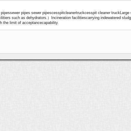
pessewer pipes sewer pipescesspitcleanertruckcesspit cleaner truckLarge 
ilitiers such as dehydrators.）Incineration facilitiescarrying indewatered s
h the limit of acceptancecapability.