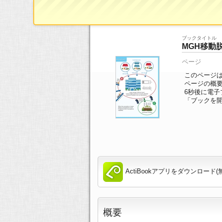
ブックTOP
>>
ページ一覧
>> 15/18ページ
ブックタイトル
MGH移動
ページ
このページは
ページの概
6
秒後に電子
「ブックを
ActiBookアプリをダウンロード(
概要