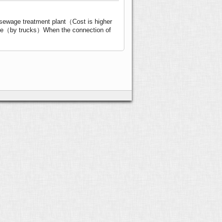
sewage treatment plant（Cost is higher
ludge（by trucks）When the connection of