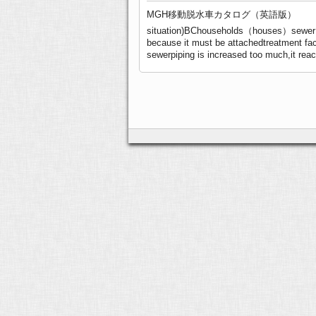
MGH移動脱水車カタログ（英語版）
situation)BChouseholds（houses）sewer pi
because it must be attachedtreatment fac
sewerpiping is increased too much,it reac