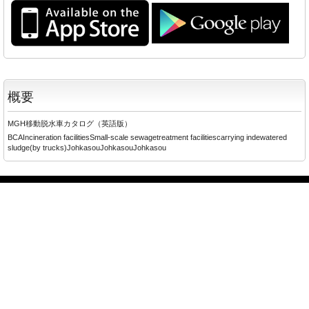
概要
MGH移動脱水車カタログ（英語版）
BCAIncineration facilitiesSmall-scale sewagetreatment facilitiescarrying indewatered
sludge(by trucks)JohkasouJohkasouJohkasou