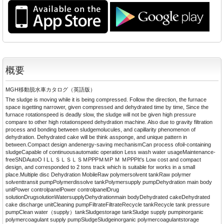
概要
MGH移動脱水車カタログ（英語版）
The sludge is moving while it is being compressed. Follow the direction, the furnace
space isgetting narrower, given compressed and dehydrated time by time, Since the
furnace rotationspeed is deadly slow, the sludge will not be given high pressure
compare to other high rotationspeed dehydration machine. Also due to gravity filtration
process and bonding between sludgemolucules, and capillarity phenomenon of
dehydration. Dehydrated cake will be think assponge, and unique pattern in
between.Compact design andenergy-saving mechanismCan process ofoil-containing
sludgeCapable of continuousautomatic operation Less wash water usageMaintenance-
freeSNDAutoO I LＬＳＬＳＬＳＭPPPＭＭP Ｍ ＭPPPIt's Low cost and compact
design, and corresponded to 2 tons track which is suitable for works in a small
place.Multiple disc Dehydration MobileRaw polymersolvent tankRaw polymer
solventtransit pumpPolymerdissolve tankPolymersupply pumpDehydration main body
unitPower controlpanelPower controlpanelDrug
solutionDrugsolutionWatersupplyDehydrationmain bodyDehydrated cakeDehydrated
cake discharge unitCleaning pumpFiltrateFiltrateRecycle tankRecycle tank pressure
pumpClean water（supply）tankSludgestorage tankSludge supply pumpinorganic
polymercoagulant supply pumpSludgeSludgeinorganic polymercoagulantstorage